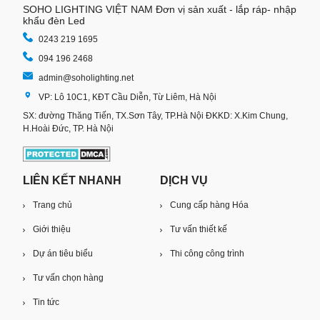
SOHO LIGHTING VIỆT NAM Đơn vị sản xuất - lắp ráp- nhập
khẩu đèn Led
0243 219 1695
094 196 2468
admin@soholighting.net
VP: Lô 10C1, KĐT Cầu Diễn, Từ Liêm, Hà Nội
SX: đường Thăng Tiến, TX.Sơn Tây, TP.Hà Nội ĐKKD: X.Kim Chung,
H.Hoài Đức, TP. Hà Nội
LIÊN KẾT NHANH
DỊCH VỤ
Trang chủ
Cung cấp hàng Hóa
Giới thiệu
Tư vấn thiết kế
Dự án tiêu biểu
Thi công công trình
Tư vấn chọn hàng
Tin tức