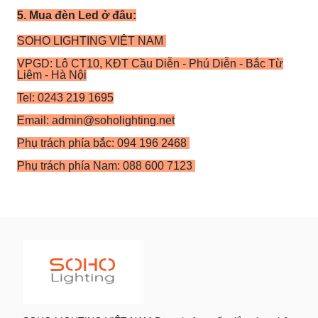
5. Mua đèn Led ở đâu:
SOHO LIGHTING VIỆT NAM
VPGD: Lô CT10, KĐT Cầu Diễn - Phú Diễn - Bắc Từ
Liêm - Hà Nội
Tel: 0243 219 1695
Email: admin@soholighting.net
Phụ trách phía bắc: 094 196 2468
Phụ trách phía Nam: 088 600 7123