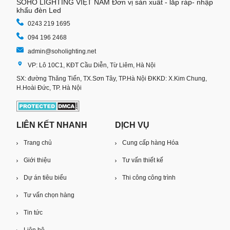
SOHO LIGHTING VIỆT NAM Đơn vị sản xuất - lắp ráp- nhập
khẩu đèn Led
0243 219 1695
094 196 2468
admin@soholighting.net
VP: Lô 10C1, KĐT Cầu Diễn, Từ Liêm, Hà Nội
SX: đường Thăng Tiến, TX.Sơn Tây, TP.Hà Nội ĐKKD: X.Kim Chung,
H.Hoài Đức, TP. Hà Nội
LIÊN KẾT NHANH
DỊCH VỤ
Trang chủ
Cung cấp hàng Hóa
Giới thiệu
Tư vấn thiết kế
Dự án tiêu biểu
Thi công công trình
Tư vấn chọn hàng
Tin tức