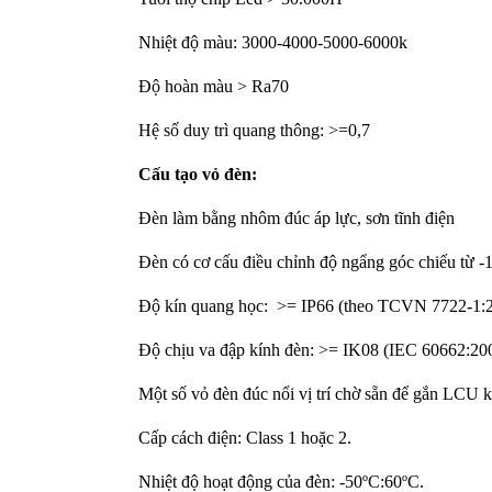
Nhiệt độ màu: 3000-4000-5000-6000k
Độ hoàn màu > Ra70
Hệ số duy trì quang thông: >=0,7
Cấu tạo vỏ đèn:
Đèn làm bằng nhôm đúc áp lực, sơn tĩnh điện
Đèn có cơ cấu điều chỉnh độ ngẩng góc chiếu từ -
Độ kín quang học: >= IP66 (theo TCVN 7722-1:2
Độ chịu va đập kính đèn: >= IK08 (IEC 60662:20
Một số vỏ đèn đúc nổi vị trí chờ sẵn để gắn LCU kế
Cấp cách điện: Class 1 hoặc 2.
Nhiệt độ hoạt động của đèn: -50ºC:60ºC.