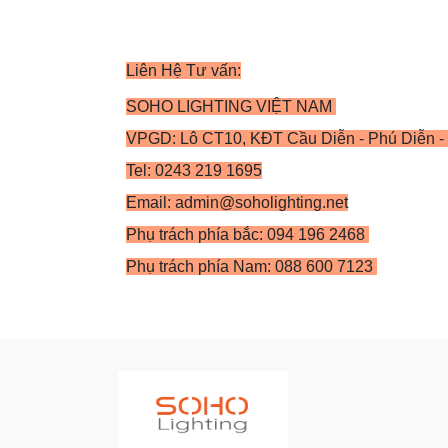
Liên Hệ Tư vấn:
SOHO LIGHTING VIỆT NAM
VPGD: Lô CT10, KĐT Cầu Diễn - Phú Diễn - 
Tel: 0243 219 1695
Email: admin@soholighting.net
Phụ trách phía bắc: 094 196 2468
Phụ trách phía Nam: 088 600 7123