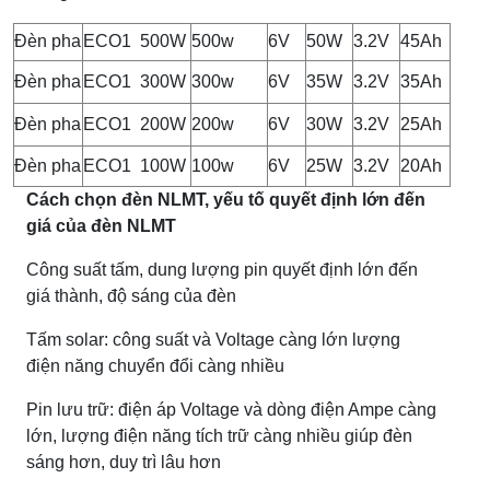
Đèn pha
ECO1
500W
500w
6V
50W
3.2V
45Ah
Đèn pha
ECO1
300W
300w
6V
35W
3.2V
35Ah
Đèn pha
ECO1
200W
200w
6V
30W
3.2V
25Ah
Đèn pha
ECO1
100W
100w
6V
25W
3.2V
20Ah
Cách chọn đèn NLMT, yếu tố quyết định lớn đến
giá của đèn NLMT
Công suất tấm, dung lượng pin quyết định lớn đến
giá thành, độ sáng của đèn
Tấm solar: công suất và Voltage càng lớn lượng
điện năng chuyển đổi càng nhiều
Pin lưu trữ: điện áp Voltage và dòng điện Ampe càng
lớn, lượng điện năng tích trữ càng nhiều giúp đèn
sáng hơn, duy trì lâu hơn