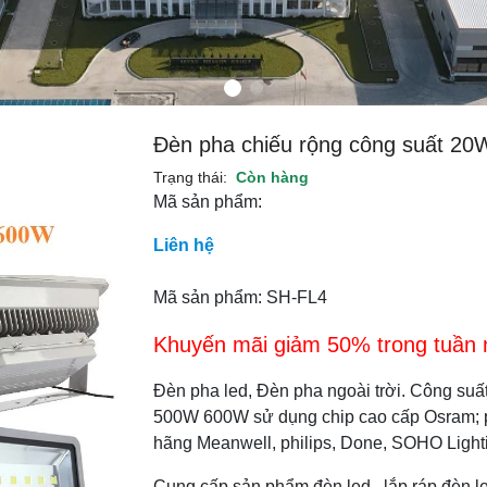
Đèn pha chiếu rộng công suất 2
Trạng thái:
Còn hàng
Mã sản phẩm:
Liên hệ
Mã sản phẩm: SH-FL4
Khuyến mãi giảm 50% trong tuần nà
Đèn pha led, Đèn pha ngoài trời. Công
500W 600W sử dụng chip cao cấp Osram; phi
hãng Meanwell, philips, Done, SOHO Light
Cung cấp sản phẩm đèn led , lắp ráp đèn le