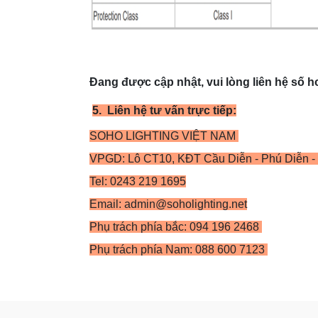
Đang được cập nhật, vui lòng liên hệ số ho
5.
Liên hệ tư vấn trực tiếp:
SOHO LIGHTING VIỆT NAM
VPGD: Lô CT10, KĐT Cầu Diễn - Phú Diễn - 
Tel: 0243 219 1695
Email: admin@soholighting.net
Phụ trách phía bắc: 094 196 2468
Phụ trách phía Nam: 088 600 7123