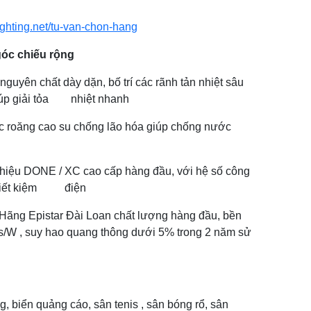
ighting.net/tu-van-chon-hang
óc chiếu rộng
uyên chất dày dặn, bố trí các rãnh tản nhiệt sâu
c giúp giải tỏa nhiệt nhanh
 roăng cao su chống lão hóa giúp chống nước
 hiệu DONE / XC cao cấp hàng đầu, với hệ số công
nh tiết kiệm điện
,Hãng Epistar Đài Loan chất lượng hàng đầu, bền
ens/W , suy hao quang thông dưới 5% trong 2 năm sử
, biển quảng cáo, sân tenis , sân bóng rổ, sân