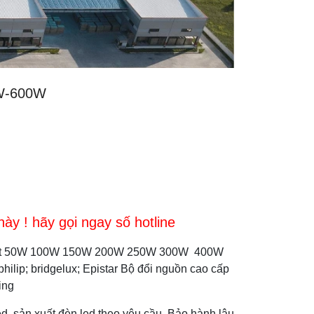
0W-600W
y ! hãy gọi ngay số hotline
 suất 50W 100W 150W 200W 250W 300W 400W
lip; bridgelux; Epistar Bộ đổi nguồn cao cấp
ing
d, sản xuất đèn led theo yêu cầu. Bảo hành lâu