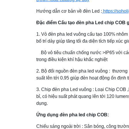
Hướng dẫn cơ bản về đèn Led :
https://sohol
Đặc điểm Cấu tạo đèn pha Led chip COB g
1. Vỏ đèn pha led vuông cấu tạo 100% nhôm ng
bố trí dày giúp tăng tối đa diện tích tiếp xú
Bộ vỏ tiêu chuẩn chống nước >IP65 với các
trong điều kiện khí hậu khắc nghiệt
2. Bộ đổi nguồn đèn pha led vuông : thương
suất lên tới 0.95 giúp đèn hoạt động ổn đị
3. Chip đèn pha Led vuông : Loại Chip COB 
bỉ, có hiệu suất phát quang lên tới 120 lum
dụng.
Ứng dụng đèn pha led chip COB:
Chiếu sáng ngoài trời : Sân bóng, công trường