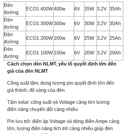
Đèn
ECO1 400W
400w
6V
35W
3.2V
35Ah
đường
Đèn
ECO1 300W
300w
6V
30W
3.2V
30Ah
đường
Đèn
ECO1 200W
200w
6V
25W
3.2V
25Ah
đường
Đèn
ECO1 100W
100w
6V
20W
3.2V
20Ah
đường
Cách chọn đèn NLMT, yếu tố quyết định lớn đến
giá của đèn NLMT
Công suất tấm, dung lượng pin quyết định lớn đến
giá thành, độ sáng của đèn
Tấm solar: công suất và Voltage càng lớn lượng
điện năng chuyển đổi càng nhiều
Pin lưu trữ: điện áp Voltage và dòng điện Ampe càng
lớn, lượng điện năng tích trữ càng nhiều giúp đèn